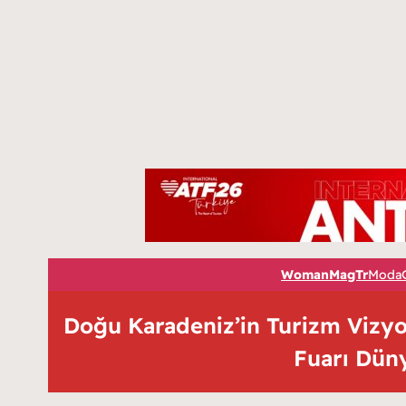
WomanMagTr
Moda
Doğu Karadeniz’in Turizm Vizyo
Fuarı Düny