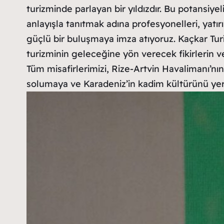
turizminde parlayan bir yıldızdır. Bu potansiye
anlayışla tanıtmak adına profesyonelleri, yatır
güçlü bir buluşmaya imza atıyoruz. Kaçkar Tur
turizminin geleceğine yön verecek fikirlerin ve k
Tüm misafirlerimizi, Rize-Artvin Havalimanı’n
solumaya ve Karadeniz’in kadim kültürünü ye