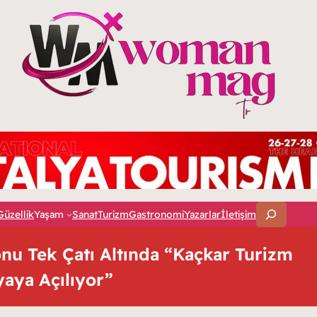
A
Güzellik
Yaşam
Sanat
Turizm
Gastronomi
Yazarlar
İletişim
r
a
nu Tek Çatı Altında “Kaçkar Turizm
aya Açılıyor”