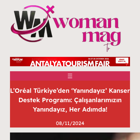
L’Oréal Türkiye’den ‘Yanındayız’ Kanser
Destek Programı: Çalışanlarımızın
Yanındayız, Her Adımda!
08/11/2024