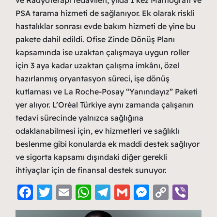
ve Radyoterapi tedavileri, yılda 1 kez Mamografi ve
PSA tarama hizmeti de sağlanıyor. Ek olarak riskli
hastalıklar sonrası evde bakım hizmeti de yine bu
pakete dahil edildi. Ofise Zinde Dönüş Planı
kapsamında ise uzaktan çalışmaya uygun roller
için 3 aya kadar uzaktan çalışma imkânı, özel
hazırlanmış oryantasyon süreci, işe dönüş
kutlaması ve La Roche-Posay “Yanındayız” Paketi
yer alıyor. L’Oréal Türkiye aynı zamanda çalışanın
tedavi sürecinde yalnızca sağlığına
odaklanabilmesi için, ev hizmetleri ve sağlıklı
beslenme gibi konularda ek maddi destek sağlıyor
ve sigorta kapsamı dışındaki diğer gerekli
ihtiyaçlar için de finansal destek sunuyor.
F
T
E
W
T
G
M
C
Vi
a
w
m
h
el
m
e
o
b