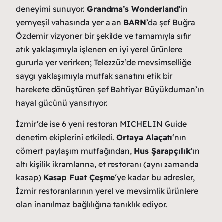
deneyimi sunuyor.
Grandma’s Wonderland
‘in
yemyeşil vahasında yer alan
BARN
’da şef Buğra
Özdemir vizyoner bir şekilde ve tamamıyla sıfır
atık yaklaşımıyla işlenen en iyi yerel ürünlere
gururla yer verirken; Telezzüz’de mevsimselliğe
saygı yaklaşımıyla mutfak sanatını etik bir
harekete dönüştüren şef Bahtiyar Büyükduman’ın
hayal gücünü yansıtıyor.
İzmir’de ise 6 yeni restoran MICHELIN Guide
denetim ekiplerini etkiledi.
Ortaya Alaçatı
‘nın
cömert paylaşım mutfağından,
Hus Şarapçılık
‘ın
altı kişilik ikramlarına, et restoranı (aynı zamanda
kasap)
Kasap Fuat Çeşme
‘ye kadar bu adresler,
İzmir restoranlarının yerel ve mevsimlik ürünlere
olan inanılmaz bağlılığına tanıklık ediyor.