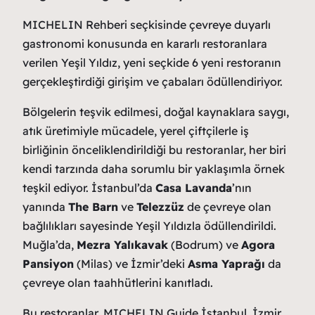
MICHELIN Rehberi seçkisinde çevreye duyarlı
gastronomi konusunda en kararlı restoranlara
verilen Yeşil Yıldız, yeni seçkide 6 yeni restoranın
gerçekleştirdiği girişim ve çabaları ödüllendiriyor.
Bölgelerin teşvik edilmesi, doğal kaynaklara saygı,
atık üretimiyle mücadele, yerel çiftçilerle iş
birliğinin önceliklendirildiği bu restoranlar, her biri
kendi tarzında daha sorumlu bir yaklaşımla örnek
teşkil ediyor. İstanbul’da
Casa Lavanda
’nın
yanında
The Barn
ve
Telezzüz
de çevreye olan
bağlılıkları sayesinde Yeşil Yıldızla ödüllendirildi.
Muğla’da,
Mezra Yalıkavak
(Bodrum) ve
Agora
Pansiyon
(Milas) ve İzmir’deki
Asma Yaprağı
da
çevreye olan taahhütlerini kanıtladı.
Bu restoranlar, MICHELIN Guide İstanbul, İzmir,