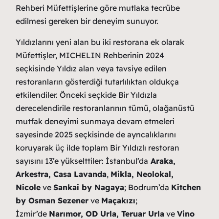
Rehberi Müfettişlerine göre mutlaka tecrübe
edilmesi gereken bir deneyim sunuyor.
Yıldızlarını yeni alan bu iki restorana ek olarak
Müfettişler, MICHELIN Rehberinin 2024
seçkisinde Yıldız alan veya tavsiye edilen
restoranların gösterdiği tutarlılıktan oldukça
etkilendiler. Önceki seçkide Bir Yıldızla
derecelendirile restoranlarının tümü, olağanüstü
mutfak deneyimi sunmaya devam etmeleri
sayesinde 2025 seçkisinde de ayrıcalıklarını
koruyarak üç ilde toplam Bir Yıldızlı restoran
sayısını 13’e yükselttiler: İstanbul’da
Araka,
Arkestra, Casa Lavanda
,
Mikla, Neolokal,
Nicole
ve
Sankai by Nagaya
; Bodrum’da
Kitchen
by Osman Sezener
ve
Maçakızı
;
İzmir’de
Narımor, OD Urla, Teruar Urla
ve
Vino