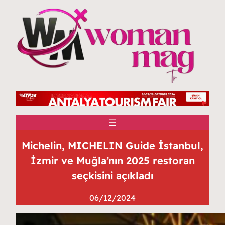
Michelin, MICHELIN Guide İstanbul,
İzmir ve Muğla’nın 2025 restoran
seçkisini açıkladı
06/12/2024