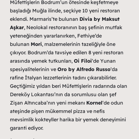
Müfettişlerin Bodrum’un ötesinde keşfetmeye
başladığı Muğla ilinde, seçkiye 10 yeni restoran
eklendi. Marmaris’te bulunan
Divia by Maksut
Aşkar
, Neolokal restoranının baş şefinin mutfak
yeteneğinden yararlanırken, Fethiye’de
bulunan
Mori
, malzemelerinin tazeliğiyle öne
çıkıyor. Bodrum’da tavsiye edilen 8 yeni restoran
arasında yemek tutkunları,
Oi Filoi
‘de Yunan
spesiyalitelerinin ve
Oro by Alfredo Russo
‘da
rafine İtalyan lezzetlerinin tadını çıkarabilirler.
Geçtiğimiz yıldan beri Müfettişlerin radarında olan
Dereköy Lokantası’nın da sorumlusu olan şef
Zişan Altıncaba’nın yeni mekanı
Kornel
‘de odun
ateşinde pişen mükemmel pizza ve nefis
mevsimlik kokteyller harika bir yemek deneyimini
garanti ediyor.