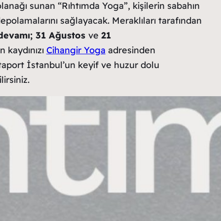
 olanağı sunan “Rıhtımda Yoga”, kişilerin sabahın
depolamalarını sağlayacak. Meraklıları tarafından
devamı; 31 Ağustos
ve
21
n kaydınızı
Cihangir Yoga
adresinden
ataport İstanbul’un keyif ve huzur dolu
irsiniz.