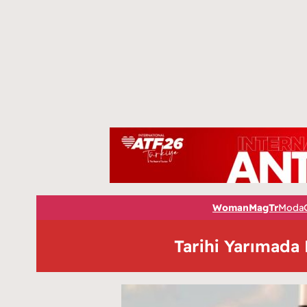
WomanMagTr
Moda
Tarihi Yarımada