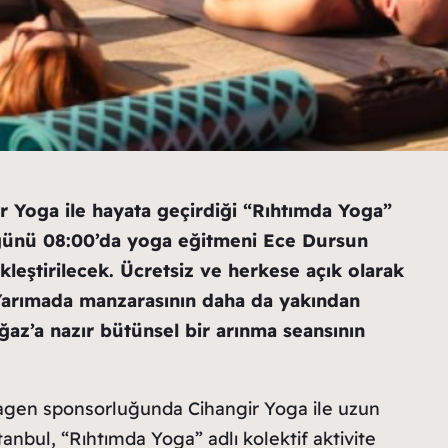
r Yoga ile hayata geçirdiği “Rıhtımda Yoga”
günü 08:00’da yoga eğitmeni Ece Dursun
leştirilecek. Ücretsiz ve herkese açık olarak
i Yarımada manzarasının daha da yakından
ğaz’a nazır bütünsel bir arınma seansının
agen sponsorluğunda Cihangir Yoga ile uzun
tanbul, “Rıhtımda Yoga” adlı kolektif aktivite