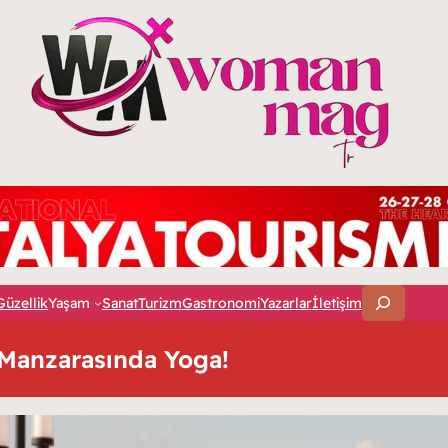
A
Güzellik
Yaşam
Sanat
Turizm
Gastronomi
Yazarlar
İletişim
r
a
 Manzarasında Yoga!