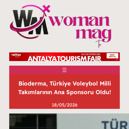
Bioderma, Türkiye Voleybol Milli
Takımlarının Ana Sponsoru Oldu!
18/05/2026