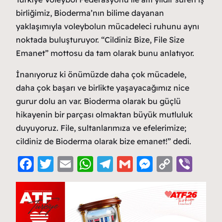
birliğimiz, Bioderma’nın bilime dayanan
yaklaşımıyla voleybolun mücadeleci ruhunu aynı
noktada buluşturuyor. “Cildiniz Bize, File Size
Emanet” mottosu da tam olarak bunu anlatıyor.
İnanıyoruz ki önümüzde daha çok mücadele,
daha çok başarı ve birlikte yaşayacağımız nice
gurur dolu an var. Bioderma olarak bu güçlü
hikayenin bir parçası olmaktan büyük mutluluk
duyuyoruz. File, sultanlarımıza ve efelerimize;
cildiniz de Bioderma olarak bize emanet!” dedi.
F
T
E
W
T
G
M
C
Vi
a
w
m
h
el
m
e
o
b
c
itt
ai
at
e
ai
ss
p
er
e
er
l
s
g
l
e
y