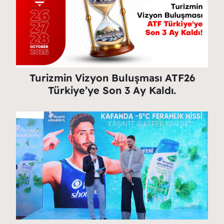
b
A
ra
n
Li
o
p
m
g
n
o
p
er
k
k
Turizmin Vizyon Buluşması ATF26
Türkiye’ye Son 3 Ay Kaldı.