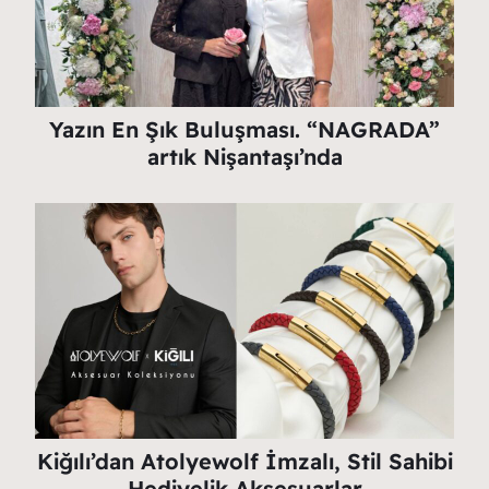
Yazın En Şık Buluşması. “NAGRADA”
artık Nişantaşı’nda
Kiğılı’dan Atolyewolf İmzalı, Stil Sahibi
Hediyelik Aksesuarlar