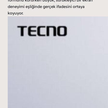
formunu korurken büyük, sürükleyici bir ekran
deneyimi eşliğinde gerçek ifadesini ortaya
koyuyor.