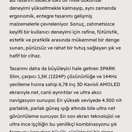
Bu tasarım sadece lüks bir hisle dokunsal
deneyimi yükseltmekle kalmayıp, aynı zamanda
ergonomik, entegre tasarımı gelişmiş
malzemelerle çevreleniyor. Sonuç, zahmetsizce
keyifli bir kullanıcı deneyimi için rafine, fütüristik,
estetik ve pratiklik arasında mükemmel bir denge
sunan, pürüzsüz ve rahat bir tutuş sağlayan şık ve
hafif bir cihaz.
Tasarımı daha da büyüleyici hale getiren SPARK
Slim, çarpıcı 1,5K (1224P) çözünürlüğe ve 144Hz
yenileme hızına sahip 6,78 inç 3D Kavisli AMOLED
ekranıyla net, canlı ayrıntılar ve ultra akıcı
navigasyon sunuyor. En yüksek seviyede 4.500 nit
parlaklık, parlak güneş ışığı altında bile ultra net
görüntüleme sunuyor. En son ekran teknolojisi ve
ultra ince işçiliğin bu yenilikçi kombinasyonu şık