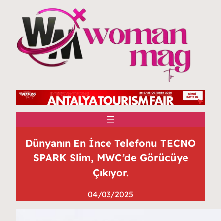
Dünyanın En İnce Telefonu TECNO
SPARK Slim, MWC’de Görücüye
Çıkıyor.
04/03/2025