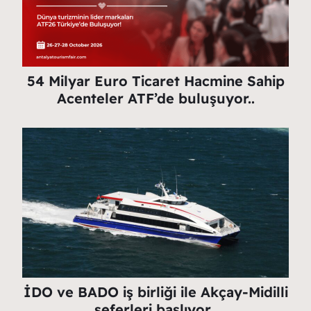
54 Milyar Euro Ticaret Hacmine Sahip
Acenteler ATF’de buluşuyor..
İDO ve BADO iş birliği ile Akçay-Midilli
seferleri başlıyor..