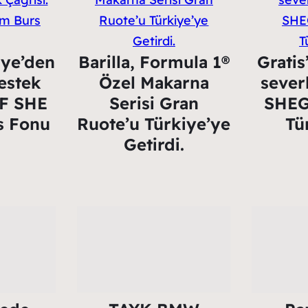
iye’den
Barilla, Formula 1®
Gratis
estek
Özel Makarna
sever
TF SHE
Serisi Gran
SHEG
s Fonu
Ruote’u Türkiye’ye
Tü
Getirdi.