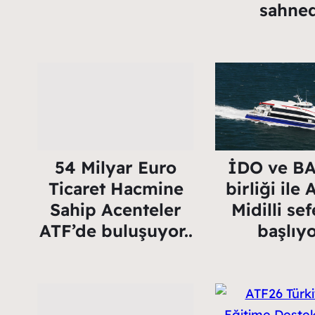
sahne
54 Milyar Euro
İDO ve BA
Ticaret Hacmine
birliği ile
Sahip Acenteler
Midilli sef
ATF’de buluşuyor..
başlıyo