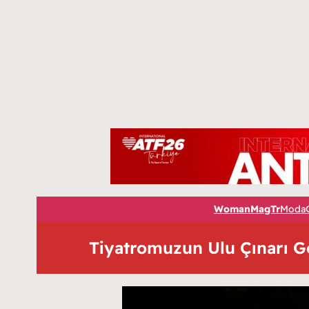
WomanMagTr
Moda
Tiyatromuzun Ulu Çınarı Ge