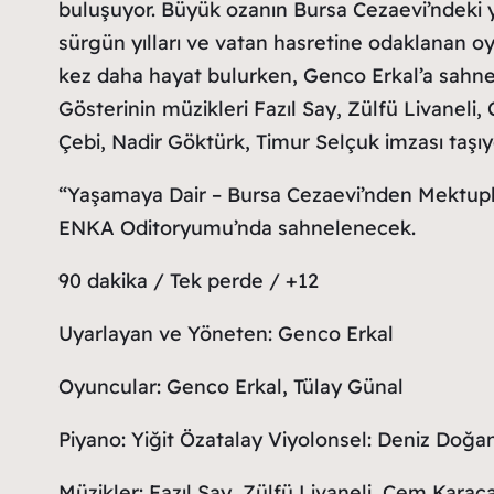
buluşuyor. Büyük ozanın Bursa Cezaevi’ndeki 
sürgün yılları ve vatan hasretine odaklanan oyu
kez daha hayat bulurken, Genco Erkal’a sahned
Gösterinin müzikleri Fazıl Say, Zülfü Livaneli
Çebi, Nadir Göktürk, Timur Selçuk imzası taşıy
“Yaşamaya Dair – Bursa Cezaevi’nden Mektupl
ENKA Oditoryumu’nda sahnelenecek.
90 dakika / Tek perde / +12
Uyarlayan ve Yöneten: Genco Erkal
Oyuncular: Genco Erkal, Tülay Günal
Piyano: Yiğit Özatalay Viyolonsel: Deniz Doğ
Müzikler: Fazıl Say, Zülfü Livaneli, Cem Karac