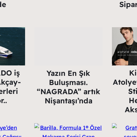
de
Sipar
DO iş
Ki
Yazın En Şık
 Akçay-
Atolye
Buluşması.
erleri
St
“NAGRADA” artık
r..
He
Nişantaşı’nda
Aks