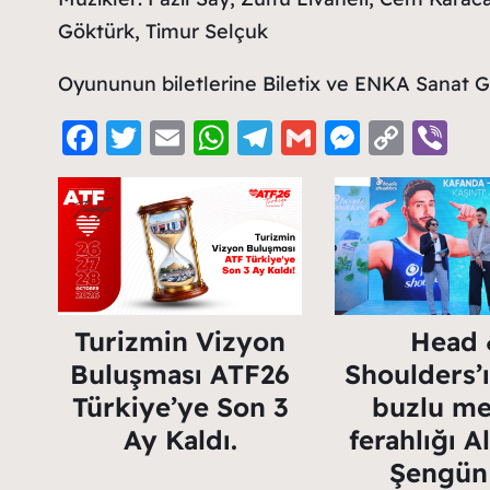
Göktürk, Timur Selçuk
Oyununun biletlerine Biletix ve ENKA Sanat Gişe
F
T
E
W
T
G
M
C
Vi
a
w
m
h
el
m
e
o
b
c
itt
ai
at
e
ai
ss
p
er
e
er
l
s
g
l
e
y
b
A
ra
n
Li
o
p
m
g
n
Turizmin Vizyon
Head 
o
p
er
k
Buluşması ATF26
Shoulders’
k
Türkiye’ye Son 3
buzlu me
Ay Kaldı.
ferahlığı A
Şengün 