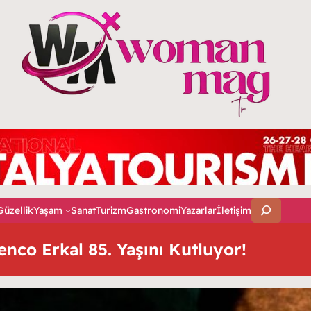
A
Güzellik
Yaşam
Sanat
Turizm
Gastronomi
Yazarlar
İletişim
r
a
nco Erkal 85. Yaşını Kutluyor!