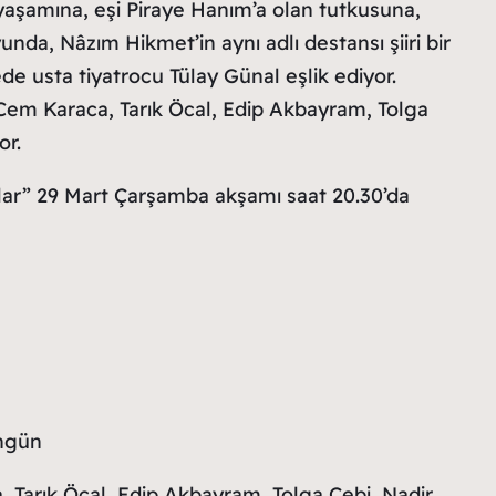
yaşamına, eşi Piraye Hanım’a olan tutkusuna,
nda, Nâzım Hikmet’in aynı adlı destansı şiiri bir
e usta tiyatrocu Tülay Günal eşlik ediyor.
, Cem Karaca, Tarık Öcal, Edip Akbayram, Tolga
or.
ar” 29 Mart Çarşamba akşamı saat 20.30’da
angün
a, Tarık Öcal, Edip Akbayram, Tolga Çebi, Nadir