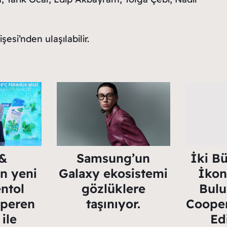
si’nden ulaşılabilir.
&
İki Bü
Samsung’un
ın yeni
İkon
Galaxy ekosistemi
ntol
Bulu
gözlüklere
lperen
Cooper
taşınıyor.
ile
Ed