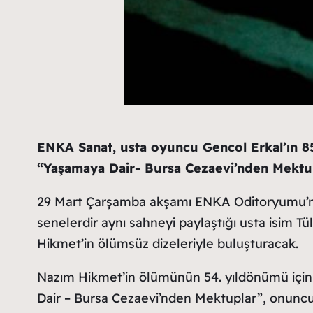
ENKA Sanat, usta oyuncu Gencol Erkal’ın 85.
“Yaşamaya Dair- Bursa Cezaevi’nden Mektupl
29 Mart Çarşamba akşamı ENKA Oditoryumu’n
senelerdir aynı sahneyi paylaştığı usta isim Tül
Hikmet’in ölümsüz dizeleriyle buluşturacak.
Nazım Hikmet’in ölümünün 54. yıldönümü için 
Dair – Bursa Cezaevi’nden Mektuplar”, onuncu y