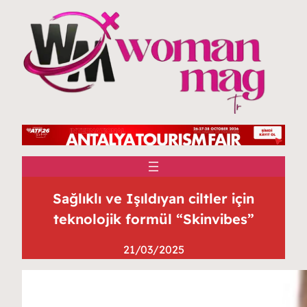
Sağlıklı ve Işıldıyan ciltler için
teknolojik formül “Skinvibes”
21/03/2025